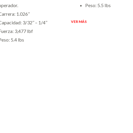
operador.
Peso: 5.5 lbs
Carrera: 1.026’’
VER MÁS
Capacidad: 3/32’’ – 1/4’’
Fuerza: 3,477 lbf
Peso: 5.4 lbs