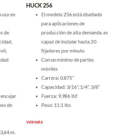
HUCK 256
 uso en
El modelo 256 está diseñado
para aplicaciones de
os de
producción de alta demanda, es
cidad.
capaz de instalar hasta 20
vil,
fijadores por minuto
lidad
Con un mínimo de partes
móviles
Carrera: 0.875’’
Capacidad: 3/16’’, 1/4”, 3/8’’
 encajar
Fuerza: 9,986 lbf
nes de
Peso: 11.1 lbs
VER MÁS
3,64 m.