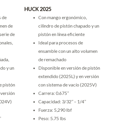
HUCK 2025
s de
Con mango ergonómico,
umen de
cilindro de pistón chapado y un
serie de
pistón en línea eficiente
onales,
Ideal para procesos de
ensamble con un alto volumen
ñada,
de remachado
ado y un
Disponible en versión de pistón
extendido (2025L) y en versión
e pistón
con sistema de vacío (2025V)
 versión
Carrera: 0.675’’
2024V)
Capacidad: 3/32’’ – 1/4’’
Fuerza: 5,290 lbf
’
Peso: 5.75 lbs