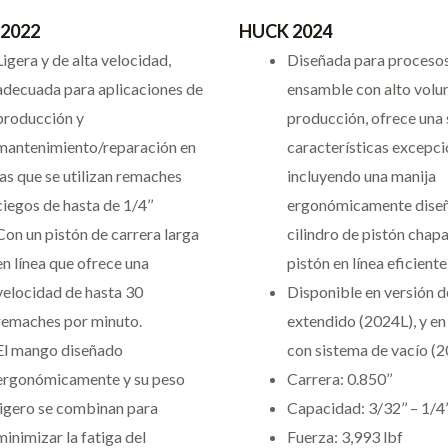
2022
HUCK 2024
Ligera y de alta velocidad,
Diseñada para proceso
adecuada para aplicaciones de
ensamble con alto vol
producción y
producción, ofrece una 
mantenimiento/reparación en
características excepci
las que se utilizan remaches
incluyendo una manija
ciegos de hasta de 1/4’’
ergonómicamente dise
Con un pistón de carrera larga
cilindro de pistón chap
en línea que ofrece una
pistón en línea eficiente
velocidad de hasta 30
Disponible en versión d
remaches por minuto.
extendido (2024L), y en
El mango diseñado
con sistema de vacío (
ergonómicamente y su peso
Carrera: 0.850’’
ligero se combinan para
Capacidad: 3/32’’ – 1/4’
minimizar la fatiga del
Fuerza: 3,993 lbf