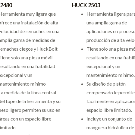
2480
HUCK 2503
Herramienta muy ligera que
Herramienta ligera para
ofrece una instalación de alta
una amplia gama de
velocidad de remaches en una
aplicaciones en proces
amplia gama de medidas de
producción de alta velo
remaches ciegos y HuckBolt
Tiene solo una pieza mó
Tiene solo una pieza móvil,
resultando en una fiabi
resultando en una fiabilidad
excepcional y un
excepcional y un
mantenimiento mínimo.
mantenimiento mínimo
Su diseño de pistón
La medida de la línea central
compensado le permite
del tope de la herramienta y su
fácilmente en aplicacio
peso ligero permiten su uso en
espacio libre limitado.
áreas con un espacio libre
Incluye un conjunto de
limitado
manguera hidráulica de 